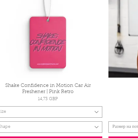
Shake Confidence in Motion Car Air
Бърз преглед
Freshener | Pink Retro
Цена
14,73 GBP
ize
Shape
Размер на по