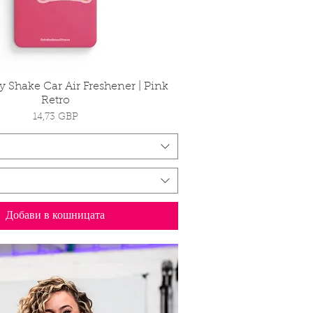
 Shake Car Air Freshener | Pink
Бърз преглед
Retro
Цена
14,73 GBP
Добави в кошницата