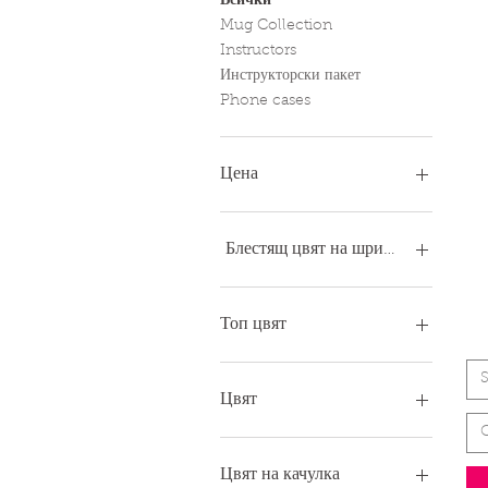
Всички
Mug Collection
Instructors
Инструкторски пакет
Phone cases
Цена
8 GBP
119 GBP
Блестящ цвят на шрифта
Топ цвят
S
Цвят
Цвят на качулка