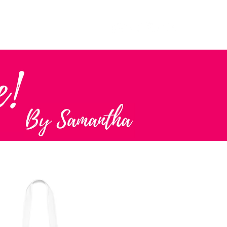
Вход
More