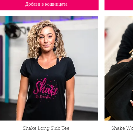
Добави в кошницата
Shake Long Slub Tee
Бърз преглед
Shake Wo