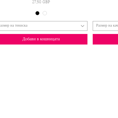
Цена
27,50 GBP
азмер на тениска
Размер на кач
Добави в кошницата