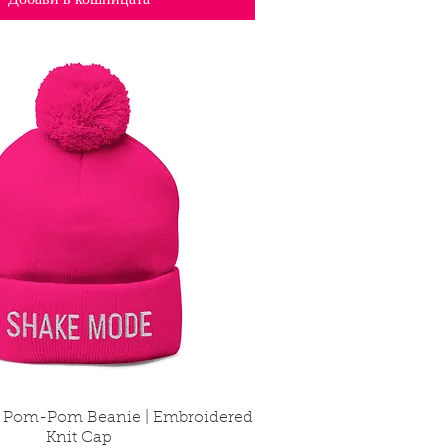
Добави в кошницата
 Pom-Pom Beanie | Embroidered
Бърз преглед
Knit Cap