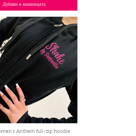
Добави в кошницата
men's Anthem full-zip hoodie
Бърз преглед