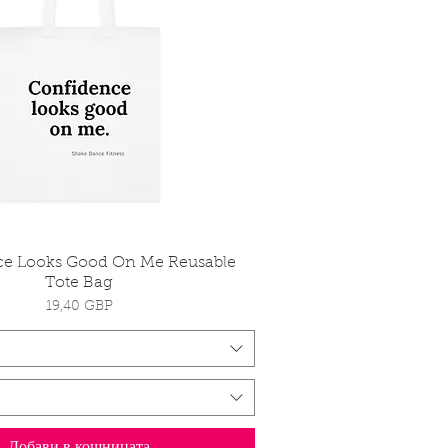
ce Looks Good On Me Reusable
Бърз преглед
Tote Bag
Цена
19,40 GBP