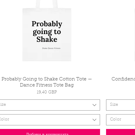
Probably Going to Shake Cotton Tote —
Бърз преглед
Confiden
Dance Fitness Tote Bag
Цена
19,40 GBP
ize
Size
Color
Color