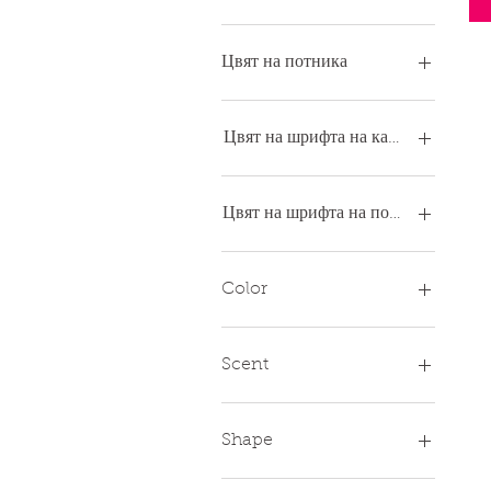
Цвят на потника
Цвят на шрифта на качулка
Цвят на шрифта на потника
Color
Black
Dark Heather Grey
Scent
Dark Heather Grey /
Black
Black Ice
Dark Heather Grey /
New Car
Shape
Navy
Pine
Heather Grey
Rectangle