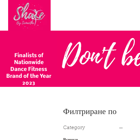
HOME
BOOK ONLINE
BEC
Finalists of
Nationwide
Dance Fitness
Brand of the Year
2023
Филтриране по
Category