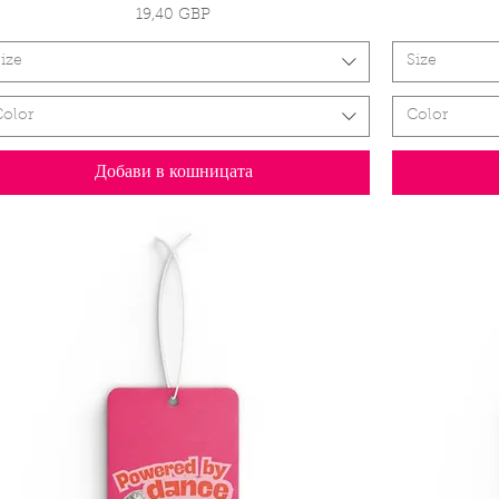
Цена
19,40 GBP
ize
Size
Color
Color
Добави в кошницата