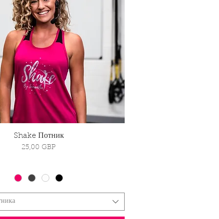
Shake Потник
Бърз преглед
Цена
25,00 GBP
тника