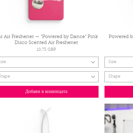
r Air Freshener — "Powered by Dance" Pink
Бърз преглед
Powered by
Disco Scented Air Freshener
Цена
10,73 GBP
ize
Size
Shape
Shape
Добави в кошницата