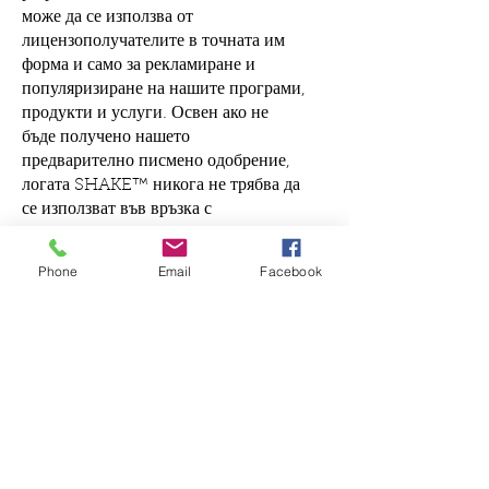
може да се използва от
лицензополучателите в точната им
форма и само за рекламиране и
популяризиране на нашите програми,
продукти и услуги. Освен ако не
бъде получено нашето
предварително писмено одобрение,
логата SHAKE™ никога не трябва да
се използват във връзка с
производството, промоцията,
предлагането за продажба или
Phone
Email
Facebook
продажбата на каквито и да било
стоки. Логотата на SHAKE™ не
могат да бъдат променяни или
модифицирани по никакъв начин,
нито могат да бъдат комбинирани с
други търговски наименования,
търговски марки или лога без нашето
изрично писмено разрешение.