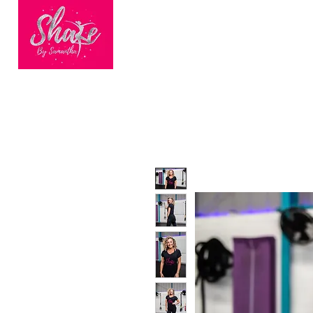
HOME
BOOK ONLINE
BEC
Finalists of
Nationwide
Dance Fitness
Brand of the Year
2023