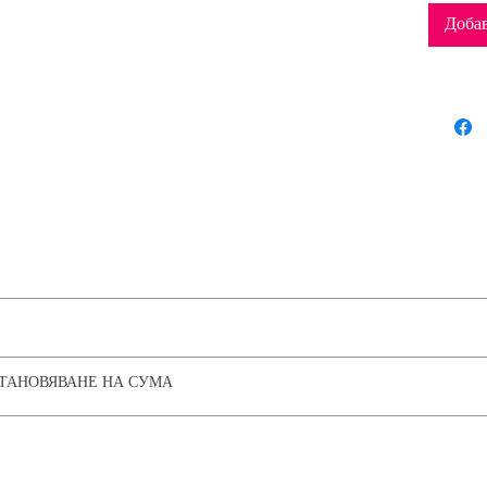
Доба
Тегло на тъканта 140gsm | Етикет с неутрален размер без брандиране | 
СТАНОВЯВАНЕ НА СУМА
а температура | Без химическо чистене
ns and Return and Refunds Policy
nsure a smooth transaction process to build trust with our customer