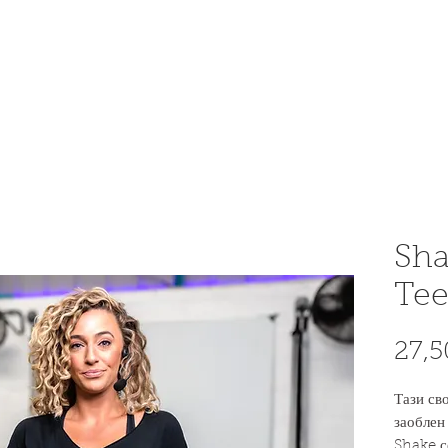
OME AN INSTRUCTOR
INSTRUCTOR AREA
SHOP
Sha
Te
27,
Тази св
заоблен
Shake с