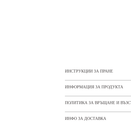
ИНСТРУКЦИИ ЗА ПРАНЕ
Пране на 30degrees
ИНФОРМАЦИЯ ЗА ПРОДУКТА
Не сушете в сушилня.
100% памук | Машинно пране 30°C | 
ПОЛИТИКА ЗА ВРЪЩАНЕ И ВЪЗ
сушете в сушилня | Гладене при ниск
2XL-5XL налични само в черно.
Shake, By Samantha
ИНФО ЗА ДОСТАВКА
Online Store Terms and Conditio
At Shake, By Samantha we aim to e
Разтърсване, от Саманта