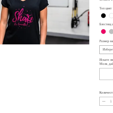
жилетка
Топ цвят
Той е и
толкова 
Блестящ 
толкова
тренира
Размер на
Предлаг
Избере
„Инстру
Искате ли
част на
Моля, дай
2XL-5XL
Количест