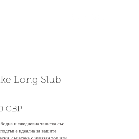
Вход
More
ke Long Slub
e
Цена
50 GBP
ободна и ежедневна тениска със
 подгъв е идеална за вашите
есии, съчетана с изрязан топ или