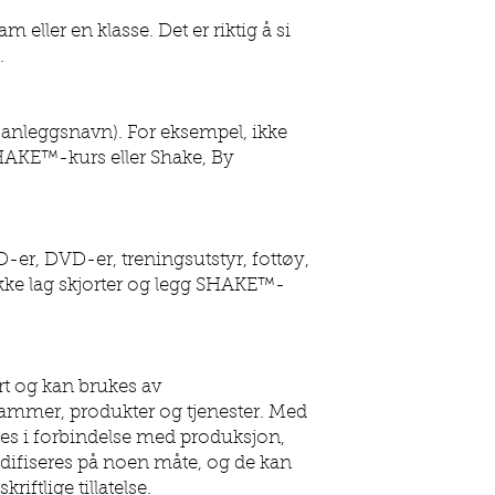
ller en klasse. Det er riktig å si
.
er anleggsnavn). For eksempel, ikke
 SHAKE™-kurs eller Shake, By
r, DVD-er, treningsutstyr, fottøy,
ikke lag skjorter og legg SHAKE™-
rt og kan brukes av
rammer, produkter og tjenester. Med
es i forbindelse med produksjon,
odifiseres på noen måte, og de kan
iftlige tillatelse.