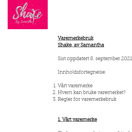
HOME
BOOK ONLINE
BEC
Varemerkebruk
Shake, av Samantha
Finalists of
Sist oppdatert 8. september 2021
Nationwide
Dance Fitness
Brand of the Year
Innholdsfortegnelse:
2023
Vårt varemerke
Hvem kan bruke varemerket?
Regler for varemerkebruk
1. Vårt varemerke