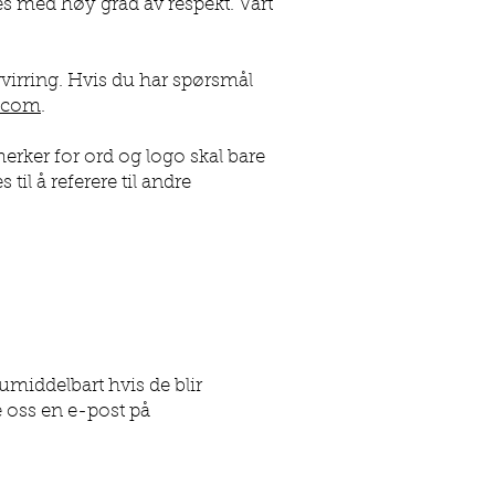
s med høy grad av respekt. Vårt
rvirring. Hvis du har spørsmål
.com
.
rker for ord og logo skal bare
til å referere til andre
umiddelbart hvis de blir
 oss en e-post på