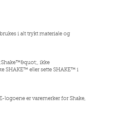
rukes i alt trykt materiale og
t;Shake™&quot;, ikke
eke SHAKE™ eller sette SHAKE™ i
E-logoene er varemerker for Shake,