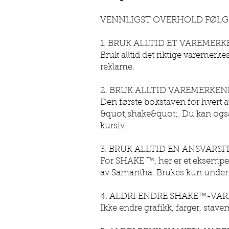
VENNLIGST OVERHOLD FØLGE
1. BRUK ALLTID ET VAREMERK
Bruk alltid det riktige varemerk
reklame.
2. BRUK ALLTID VAREMERKEN
Den første bokstaven for hvert 
&quot;shake&quot;. Du kan også
kursiv.
3. BRUK ALLTID EN ANSVARSF
For SHAKE ™, her er et eksempe
av Samantha. Brukes kun under 
4. ALDRI ENDRE SHAKE™-VA
Ikke endre grafikk, farger, stavem