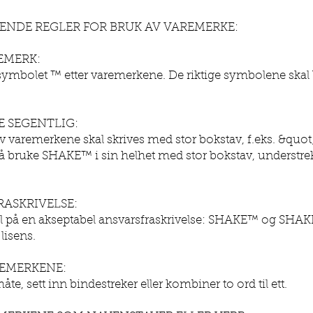
NDE REGLER FOR BRUK AV VAREMERKE:
EMERK:
esymbolet ™ etter varemerkene. De riktige symbolene skal b
E SEGENTLIG:
av varemerkene skal skrives med stor bokstav, f.eks. &quo
 bruke SHAKE™ i sin helhet med stor bokstav, understr
RASKRIVELSE:
l på en akseptabel ansvarsfraskrivelse: SHAKE™ og SHAK
lisens.
REMERKENE:
åte, sett inn bindestreker eller kombiner to ord til ett.