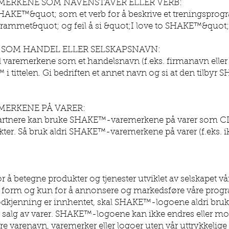
EMERKENE SOM NAVENSTAVER ELLER VERB:
AKE™&quot; som et verb for å beskrive et treningsprogram e
ammet&quot; og feil å si &quot;I love to SHAKE™&quot;
E SOM HANDEL ELLER SELSKAPSNAVN:
e til varemerkene som et handelsnavn (f.eks. firmanavn ell
 tittelen. Gi bedriften et annet navn og si at den tilbyr
MERKENE PÅ VARER:
partnere kan bruke SHAKE™-varemerkene på varer som CD-e
kter. Så bruk aldri SHAKE™-varemerkene på varer (f.eks. 
å betegne produkter og tjenester utviklet av selskapet vå
te form og kun for å annonsere og markedsføre våre prog
odkjenning er innhentet, skal SHAKE™-logoene aldri bruk
ler salg av varer. SHAKE™-logoene kan ikke endres eller m
varenavn, varemerker eller logoer uten vår uttrykkelige skr