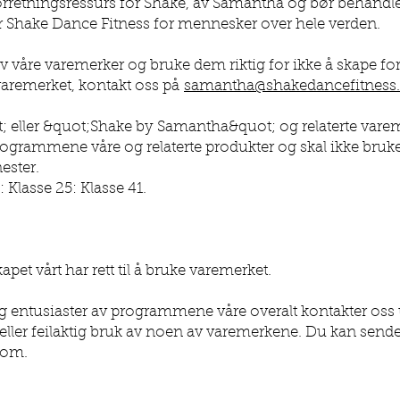
orretningsressurs for Shake, av Samantha og bør behandle
ler Shake Dance Fitness for mennesker over hele verden.
av våre varemerker og bruke dem riktig for ikke å skape fo
varemerket, kontakt oss på
samantha@shakedancefitness
eller &quot;Shake by Samantha&quot; og relaterte vareme
programmene våre og relaterte produkter og skal ikke brukes 
ester.
: Klasse 25: Klasse 41.
apet vårt har rett til å bruke varemerket.
og entusiaster av programmene våre overalt kontakter oss 
ler feilaktig bruk av noen av varemerkene. Du kan sende
com
.