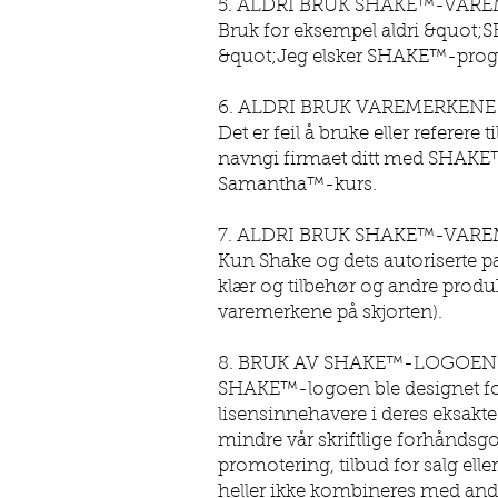
5. ALDRI BRUK SHAKE™-VAR
Bruk for eksempel aldri &quot;SH
&quot;Jeg elsker SHAKE™-progr
6. ALDRI BRUK VAREMERKEN
Det er feil å bruke eller referer
navngi firmaet ditt med SHAKE™ i
Samantha™-kurs.
7. ALDRI BRUK SHAKE™-VARE
Kun Shake og dets autoriserte 
klær og tilbehør og andre produ
varemerkene på skjorten).
8. BRUK AV SHAKE™-LOGOEN
SHAKE™-logoen ble designet for 
lisensinnehavere i deres eksak
mindre vår skriftlige forhåndsg
promotering, tilbud for salg el
heller ikke kombineres med andre 