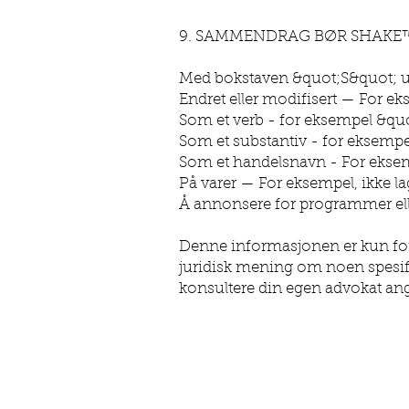
9. SAMMENDRAG BØR SHAKE™
Med bokstaven &quot;S&quot; ut
Endret eller modifisert — For 
Som et verb - for eksempel &quot
Som et substantiv - for eksempe
Som et handelsnavn - For ekse
På varer — For eksempel, ikke la
Å annonsere for programmer elle
Denne informasjonen er kun for 
juridisk mening om noen spesifik
konsultere din egen advokat ang