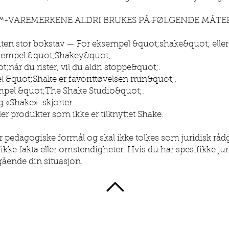
-VAREMERKENE ALDRI BRUKES PÅ FØLGENDE MÅTE
en stor bokstav — For eksempel &quot;shake&quot; eller
eksempel &quot;Shakey&quot;.
;når du rister, vil du aldri stoppe&quot;.
l &quot;Shake er favorittøvelsen min&quot;.
mpel &quot;The Shake Studio&quot;.
g «Shake»-skjorter.
r produkter som ikke er tilknyttet Shake.
pedagogiske formål og skal ikke tolkes som juridisk rådgi
ke fakta eller omstendigheter. Hvis du har spesifikke jur
ående din situasjon.
TILBAKE TIL TOPPEN