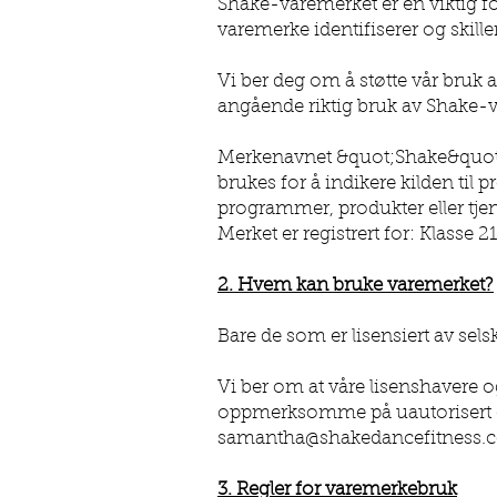
Shake-varemerket er en viktig f
varemerke identifiserer og skil
Vi ber deg om å støtte vår bruk 
angående riktig bruk av Shake-
Merkenavnet &quot;Shake&quot; 
brukes for å indikere kilden til 
programmer, produkter eller tjen
Merket er registrert for: Klasse 21
2. Hvem kan bruke varemerket?
Bare de som er lisensiert av selsk
Vi ber om at våre lisenshavere 
oppmerksomme på uautorisert el
samantha@shakedancefitness.
3. Regler for varemerkebruk