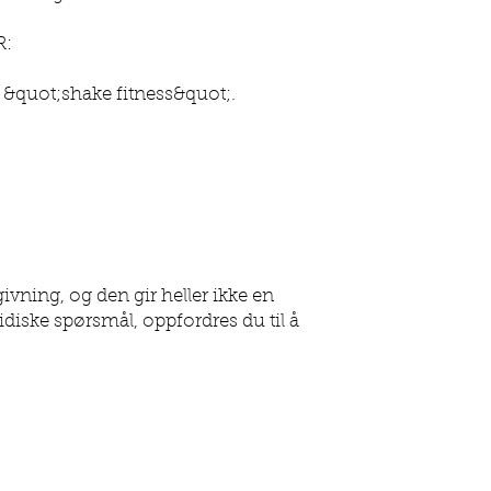
R:
 &quot;shake fitness&quot;.
vning, og den gir heller ikke en
idiske spørsmål, oppfordres du til å