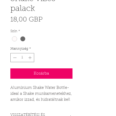
palack
Ár
18,00 GBP
Szín
*
Mennyiség
*
Kosárba
Alumínium Shake Water Bottle-
ideal a Shake munkamenetekhez,
amikor izzad, és hidratáltnak kell
maradnia!_cc781905-5cde-3194-
bb3b-136bad_cf58d
VISSZATÉRÍTÉSI ÉS