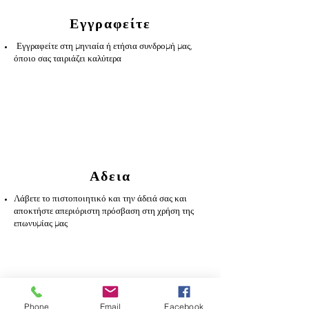
Εγγραφείτε
Εγγραφείτε στη μηνιαία ή ετήσια συνδρομή μας,
όποιο σας ταιριάζει καλύτερα
Αδεια
Λάβετε το πιστοποιητικό και την άδειά σας και
αποκτήστε απεριόριστη πρόσβαση στη χρήση της
επωνυμίας μας
We kindly recommend that all
trainees hold an Exercise to Music
qualification prior to starting our
training programme.
Phone
Email
Facebook