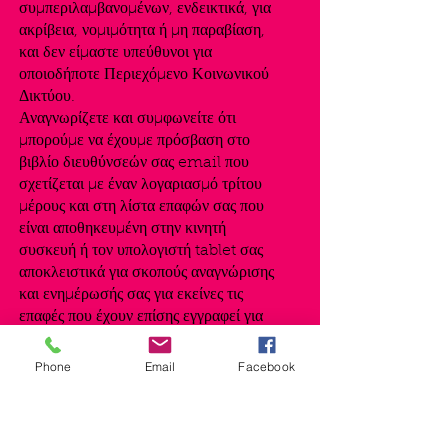
συμπεριλαμβανομένων, ενδεικτικά, για
ακρίβεια, νομιμότητα ή μη παραβίαση,
και δεν είμαστε υπεύθυνοι για
οποιοδήποτε Περιεχόμενο Κοινωνικού
Δικτύου.
Αναγνωρίζετε και συμφωνείτε ότι
μπορούμε να έχουμε πρόσβαση στο
βιβλίο διευθύνσεών σας email που
σχετίζεται με έναν λογαριασμό τρίτου
μέρους και στη λίστα επαφών σας που
είναι αποθηκευμένη στην κινητή
συσκευή ή τον υπολογιστή tablet σας
αποκλειστικά για σκοπούς αναγνώρισης
και ενημέρωσής σας για εκείνες τις
επαφές που έχουν επίσης εγγραφεί για
χρήση του ιστοσελίδα. Κατόπιν
αιτήματός σας μέσω email
Phone
Email
Facebook
στο
samantha@shakedancefitness
.com
ή μέσω των ρυθμίσεων του
λογαριασμού σας (εάν υπάρχουν), θα