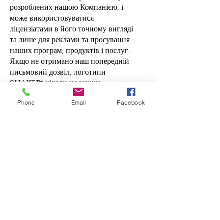
розроблених нашою Компанією, і
може використовуватися
ліцензіатами в його точному вигляді
та лише для реклами та просування
наших програм, продуктів і послуг.
Якщо не отримано наш попередній
письмовий дозвіл, логотипи
SHAKE™ ніколи не можна
використовувати у зв’язку з
Phone
Email
Facebook
виробництвом, рекламою,
пропозицією для продажу чи
продажем будь-яких товарів.
Логотипи SHAKE™ не можна будь-
яким чином змінювати або
модифікувати, а також поєднувати з
будь-якими іншими торговими
назвами, товарними знаками чи
логотипами без нашого прямого
письмового дозволу.