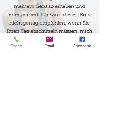
meinem Geist so erhaben und
energetisiert. Ich kann diesen Kurs
nicht genug empfehlen, wenn Sie
Ihren Tag abschütteln müssen, mich
abholen müssen oder sich besser in
Phone
Email
Facebook
sich selbst fühlen möchten! &quot;
Liz Morris
&quot;Wow, was für eine Art, jeden
Blues abzuschütteln! Der Kurs bietet
ein wirklich gutes Training und
macht vor allem SO viel Spaß! Ich
freue mich auf den nächsten Kurs,