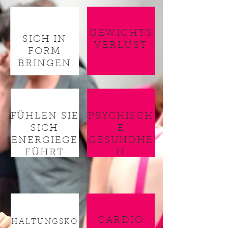
GEWICHTS
SICH IN
VERLUST
FORM
BRINGEN
FÜHLEN SIE
PSYCHISCH
SICH
E
ENERGIEGE
GESUNDHE
FÜHRT
IT
CARDIO
HALTUNGSKO